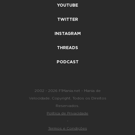
YOUTUBE
TWITTER
INSTAGRAM
THREADS
PODCAST
2002 - 2026 F1Mania.net - Mania de
Velocidade. Copyright. Todos os Direitos
Reservados.
Política de Privacidade
-
Termos e Condições