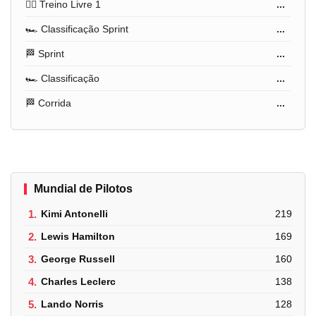
🏋️‍♂️ Treino Livre 1
...
🏎️ Classificação Sprint
...
🏁 Sprint
...
🏎️ Classificação
...
🏁 Corrida
...
Mundial de Pilotos
1.
Kimi Antonelli
219
2.
Lewis Hamilton
169
3.
George Russell
160
4.
Charles Leclerc
138
5.
Lando Norris
128