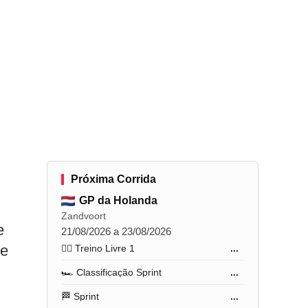
Próxima Corrida
GP da Holanda
Zandvoort
e
21/08/2026 a 23/08/2026
se
🏋️‍♂️ Treino Livre 1
...
🏎️ Classificação Sprint
...
🏁 Sprint
...