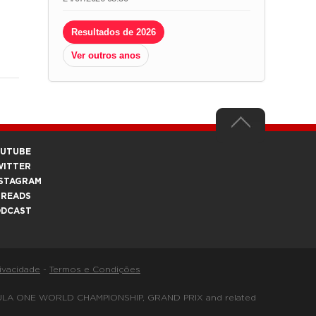
Resultados de 2026
Ver outros anos
OUTUBE
WITTER
STAGRAM
HREADS
ODCAST
rivacidade
-
Termos e Condições
FORMULA ONE WORLD CHAMPIONSHIP, GRAND PRIX and related