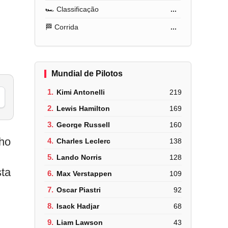
🏎️ Classificação
...
🏁 Corrida
...
Mundial de Pilotos
1.
Kimi Antonelli
219
2.
Lewis Hamilton
169
3.
George Russell
160
lho
4.
Charles Leclerc
138
5.
Lando Norris
128
sta
6.
Max Verstappen
109
7.
Oscar Piastri
92
8.
Isack Hadjar
68
9.
Liam Lawson
43