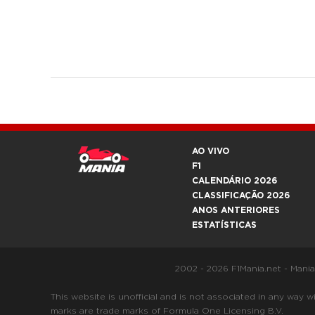
AO VIVO
F1
CALENDÁRIO 2026
CLASSIFICAÇÃO 2026
ANOS ANTERIORES
ESTATÍSTICAS
2002 - 2026 F1Mania.net - Mani
This website is unofficial and is not associated in any
marks are trade marks of Formula One Licensing B.V.