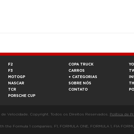
F2
COPA TRUCK
Y
F3
CARROS
T
MOTOGP
+ CATEGORIAS
IN
NASCAR
SOBRE NÓS
T
TCR
CONTATO
P
PORSCHE CUP
a de Velocidade. Copyright. Todos os Direitos Reservados.
Política de P
 way with the Formula 1 companies. F1, FORMULA ONE, FORMULA 1, FIA 