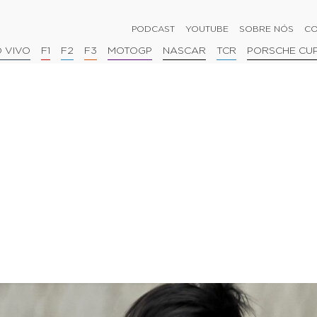
PODCAST
YOUTUBE
SOBRE NÓS
CO
 VIVO
F1
F2
F3
MOTOGP
NASCAR
TCR
PORSCHE CU