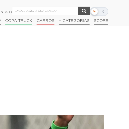
☀
☾
NTATO
Alternar
modo
P
COPA TRUCK
CARROS
+ CATEGORIAS
SCORE
escuro