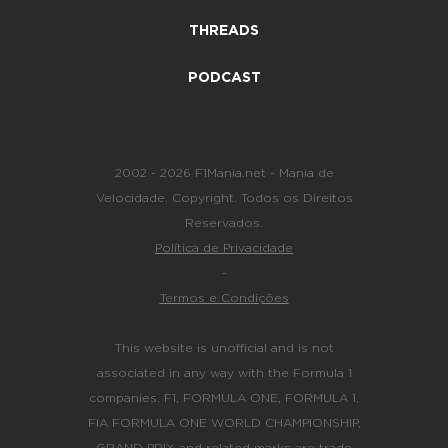
THREADS
PODCAST
2002 - 2026 F1Mania.net - Mania de
Velocidade. Copyright. Todos os Direitos
Reservados.
Política de Privacidade
-
Termos e Condições
This website is unofficial and is not
associated in any way with the Formula 1
companies. F1, FORMULA ONE, FORMULA 1,
FIA FORMULA ONE WORLD CHAMPIONSHIP,
GRAND PRIX and related marks are trade