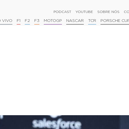
PODCAST
YOUTUBE
SOBRE NÓS
CO
 VIVO
F1
F2
F3
MOTOGP
NASCAR
TCR
PORSCHE CU