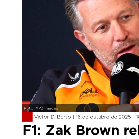
Foto: XPB Images
Victor D. Berto |
16 de outubro de 2025 - 1
F1
F1: Zak Brown re