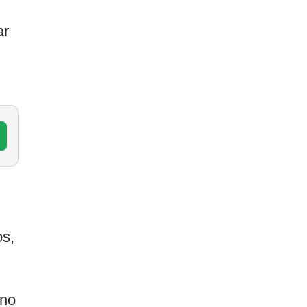
ar
os,
 no