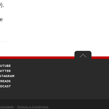
),
be
OUTUBE
WITTER
STAGRAM
HREADS
ODCAST
rivacidade
-
Termos e Condições