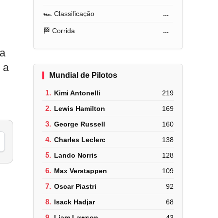
🏎️ Classificação
...
🏁 Corrida
...
na
 a
Mundial de Pilotos
1.
Kimi Antonelli
219
2.
Lewis Hamilton
169
3.
George Russell
160
4.
Charles Leclerc
138
5.
Lando Norris
128
6.
Max Verstappen
109
7.
Oscar Piastri
92
8.
Isack Hadjar
68
9.
Liam Lawson
43