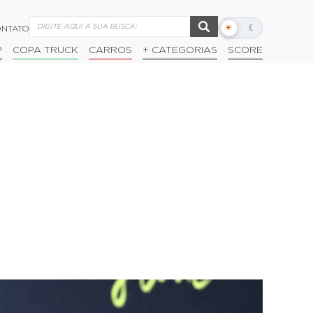
☀
☾
NTATO
Alternar
modo
P
COPA TRUCK
CARROS
+ CATEGORIAS
SCORE
escuro