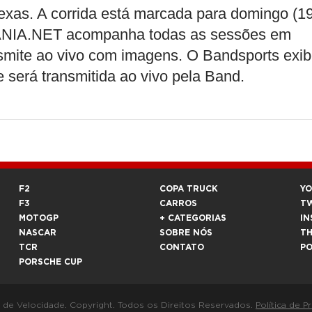
exas. A corrida está marcada para domingo (19
1MANIA.NET acompanha todas as sessões em
nsmite ao vivo com imagens. O Bandsports exi
e será transmitida ao vivo pela Band.
F2
COPA TRUCK
Y
F3
CARROS
T
MOTOGP
+ CATEGORIAS
IN
NASCAR
SOBRE NÓS
T
TCR
CONTATO
P
PORSCHE CUP
a de Velocidade. Copyright. Todos os Direitos Reservados.
Política de P