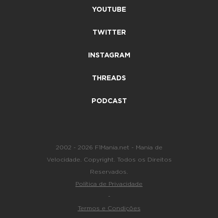
YOUTUBE
TWITTER
INSTAGRAM
THREADS
PODCAST
2002 - 2026 F1Mania.net - Mania de
Velocidade. Copyright. Todos os Direitos
Reservados.
Política de Privacidade
-
Termos e Condições