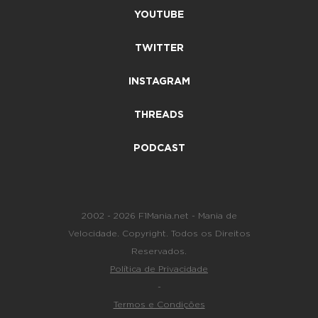
YOUTUBE
TWITTER
INSTAGRAM
THREADS
PODCAST
2002 - 2026 F1Mania.net - Mania de
Velocidade. Copyright. Todos os Direitos
Reservados.
Política de Privacidade
-
Termos e Condições