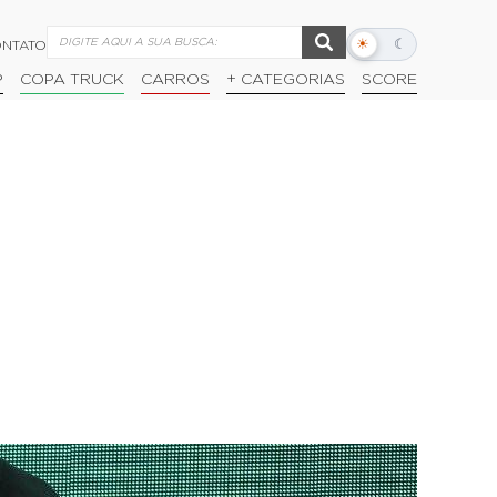
☀
☾
NTATO
Alternar
modo
P
COPA TRUCK
CARROS
+ CATEGORIAS
SCORE
escuro