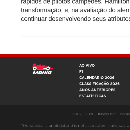
rápidos de pilotos campeões. Hamilto
transformação, e, na avaliação do alem
continuar desenvolvendo seus atributos
AO VIVO
F1
CALENDÁRIO 2026
CLASSIFICAÇÃO 2026
ANOS ANTERIORES
ESTATÍSTICAS
2002 - 2026 F1Mania.net - Mani
This website is unofficial and is not associated in any