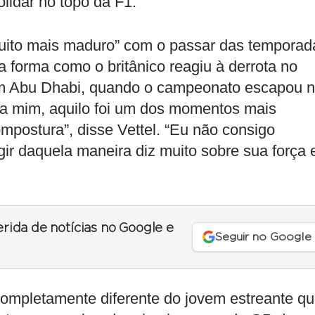
lidar no topo da F1.
muito mais maduro” com o passar das temporad
 forma como o britânico reagiu à derrota no
 em Abu Dhabi, quando o campeonato escapou 
ra mim, aquilo foi um dos momentos mais
ompostura”, disse Vettel. “Eu não consigo
ir daquela maneira diz muito sobre sua força 
erida de notícias no Google e
Seguir no Google
completamente diferente do jovem estreante q