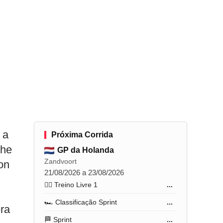
 a
Próxima Corrida
the
GP da Holanda
Zandvoort
on
21/08/2026 a 23/08/2026
🏋️‍♂️ Treino Livre 1
...
u
🏎️ Classificação Sprint
...
era
🏁 Sprint
...