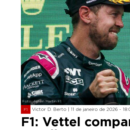
Foto: Aston Martin F1
Victor D. Berto |
11 de janeiro de 2026 - 18:
F1
F1: Vettel compa