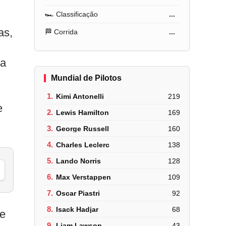
🏎️ Classificação
...
as,
🏁 Corrida
...
na
Mundial de Pilotos
1.
Kimi Antonelli
219
e
2.
Lewis Hamilton
169
3.
George Russell
160
4.
Charles Leclerc
138
5.
Lando Norris
128
6.
Max Verstappen
109
7.
Oscar Piastri
92
8.
Isack Hadjar
68
ue
9.
Liam Lawson
43