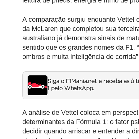
leitura de pneus, energia e ritmo de pr
A comparação surgiu enquanto Vettel co
da McLaren que completou sua terceira
australiano já demonstra sinais de ma
sentido que os grandes nomes da F1. 
ombros e muita inteligência de corrida”
Siga o F1Mania.net e receba as úl
1 pelo WhatsApp.
A análise de Vettel coloca em perspec
determinantes da Fórmula 1: o fator ps
decidir quando arriscar e entender a di