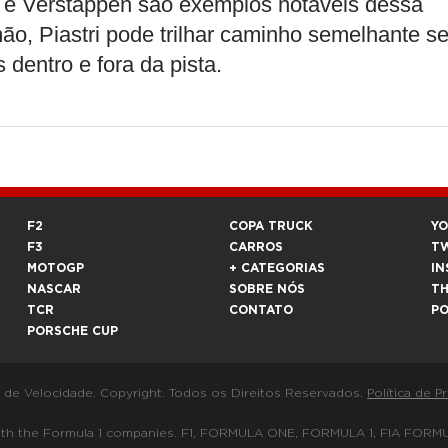
n e Verstappen são exemplos notáveis dessa
ão, Piastri pode trilhar caminho semelhante s
 dentro e fora da pista.
F2
COPA TRUCK
Y
F3
CARROS
T
MOTOGP
+ CATEGORIAS
IN
NASCAR
SOBRE NÓS
T
TCR
CONTATO
P
PORSCHE CUP
a de Velocidade. Copyright. Todos os Direitos Reservados.
Política de P
 way with the Formula 1 companies. F1, FORMULA ONE, FORMULA 1, FIA 