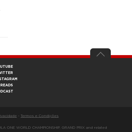
e
OUTUBE
WITTER
STAGRAM
HREADS
ODCAST
rivacidade
-
Termos e Condições
FORMULA ONE WORLD CHAMPIONSHIP, GRAND PRIX and related