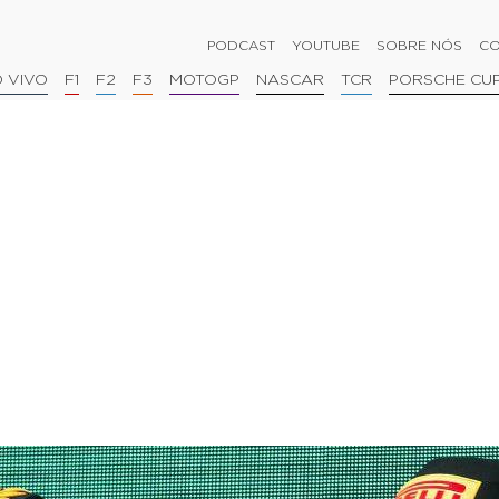
PODCAST
YOUTUBE
SOBRE NÓS
CO
 VIVO
F1
F2
F3
MOTOGP
NASCAR
TCR
PORSCHE CU