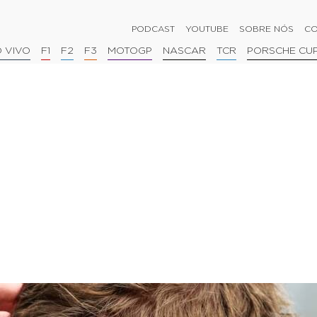
PODCAST
YOUTUBE
SOBRE NÓS
CO
 VIVO
F1
F2
F3
MOTOGP
NASCAR
TCR
PORSCHE CU