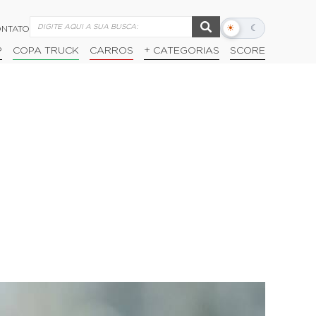
☀
☾
NTATO
Alternar
modo
P
COPA TRUCK
CARROS
+ CATEGORIAS
SCORE
escuro