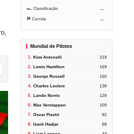
🏎️ Classificação
...
🏁 Corrida
...
ro,
Mundial de Pilotos
1.
Kimi Antonelli
219
2.
Lewis Hamilton
169
3.
George Russell
160
4.
Charles Leclerc
138
5.
Lando Norris
128
6.
Max Verstappen
109
7.
Oscar Piastri
92
8.
Isack Hadjar
68
9.
Liam Lawson
43