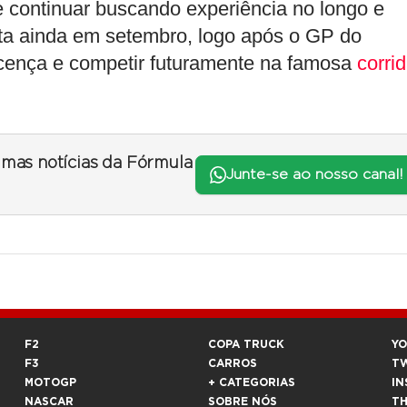
e continuar buscando experiência no longo e
ista ainda em setembro, logo após o GP do
 licença e competir futuramente na famosa
corri
timas notícias da Fórmula
Junte-se ao nosso canal!
F2
COPA TRUCK
Y
F3
CARROS
T
MOTOGP
+ CATEGORIAS
IN
NASCAR
SOBRE NÓS
T