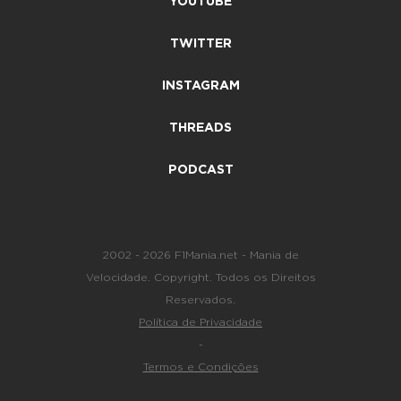
YOUTUBE
TWITTER
INSTAGRAM
THREADS
PODCAST
2002 - 2026 F1Mania.net - Mania de
Velocidade. Copyright. Todos os Direitos
Reservados.
Política de Privacidade
-
Termos e Condições