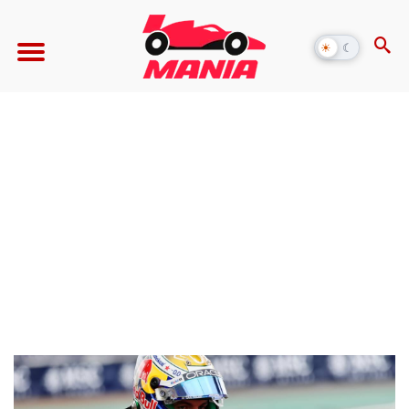
☀
☾
Alternar
modo
escuro