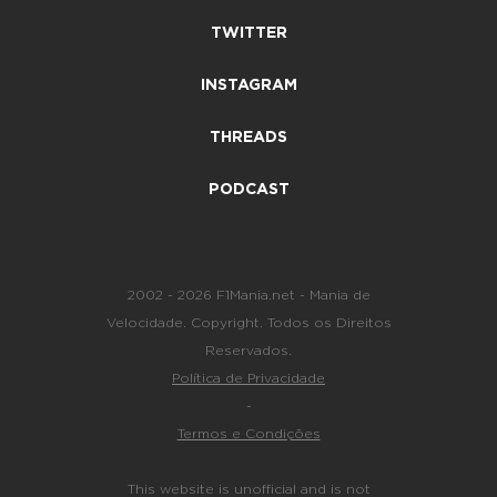
TWITTER
INSTAGRAM
THREADS
PODCAST
2002 - 2026 F1Mania.net - Mania de
Velocidade. Copyright. Todos os Direitos
Reservados.
Política de Privacidade
-
Termos e Condições
This website is unofficial and is not