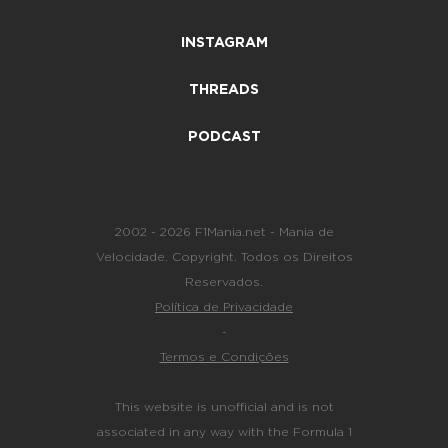
INSTAGRAM
THREADS
PODCAST
2002 - 2026 F1Mania.net - Mania de
Velocidade. Copyright. Todos os Direitos
Reservados.
Política de Privacidade
-
Termos e Condições
This website is unofficial and is not
associated in any way with the Formula 1