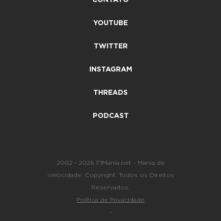
YOUTUBE
TWITTER
INSTAGRAM
THREADS
PODCAST
2002 - 2026 F1Mania.net - Mania de
Velocidade. Copyright. Todos os Direitos
Reservados.
Política de Privacidade
-