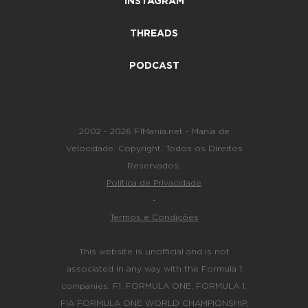
INSTAGRAM
THREADS
PODCAST
2002 - 2026 F1Mania.net - Mania de
Velocidade. Copyright. Todos os Direitos
Reservados.
Política de Privacidade
-
Termos e Condições
This website is unofficial and is not
associated in any way with the Formula 1
companies. F1, FORMULA ONE, FORMULA 1,
FIA FORMULA ONE WORLD CHAMPIONSHIP,