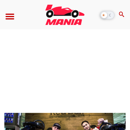
☀
☾
Alternar
modo
escuro