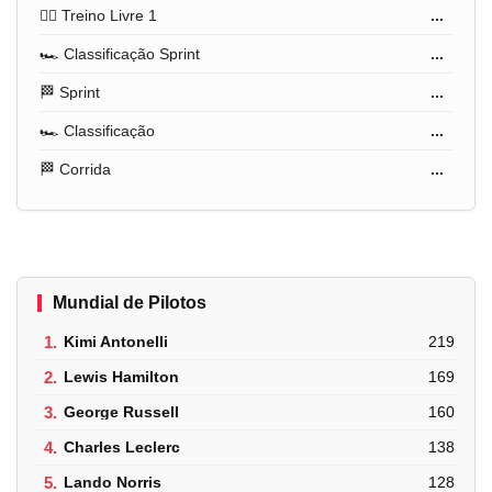
🏋️‍♂️ Treino Livre 1
...
🏎️ Classificação Sprint
...
🏁 Sprint
...
🏎️ Classificação
...
🏁 Corrida
...
Mundial de Pilotos
1.
Kimi Antonelli
219
2.
Lewis Hamilton
169
3.
George Russell
160
4.
Charles Leclerc
138
5.
Lando Norris
128