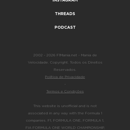
INSTAGRAM
THREADS
PODCAST
2002 - 2026 F1Mania.net - Mania de
Velocidade. Copyright. Todos os Direitos
Reservados.
Política de Privacidade
-
Termos e Condições
This website is unofficial and is not
associated in any way with the Formula 1
companies. F1, FORMULA ONE, FORMULA 1,
FIA FORMULA ONE WORLD CHAMPIONSHIP,