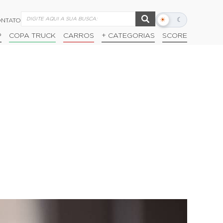
☀
☾
NTATO
Alternar
modo
P
COPA TRUCK
CARROS
+ CATEGORIAS
SCORE
escuro