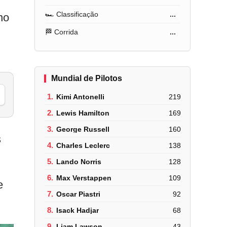
🏎️ Classificação
...
no
🏁 Corrida
...
Mundial de Pilotos
1.
Kimi Antonelli
219
2.
Lewis Hamilton
169
3.
George Russell
160
s
4.
Charles Leclerc
138
5.
Lando Norris
128
6.
Max Verstappen
109
e
7.
Oscar Piastri
92
8.
Isack Hadjar
68
9.
Liam Lawson
43