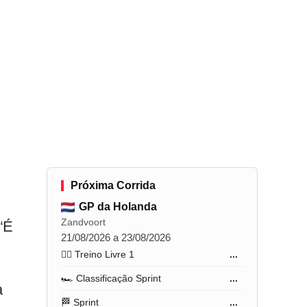
Próxima Corrida
GP da Holanda
Zandvoort
“É
21/08/2026 a 23/08/2026
🏋️‍♂️ Treino Livre 1
...
🏎️ Classificação Sprint
...
a
🏁 Sprint
...