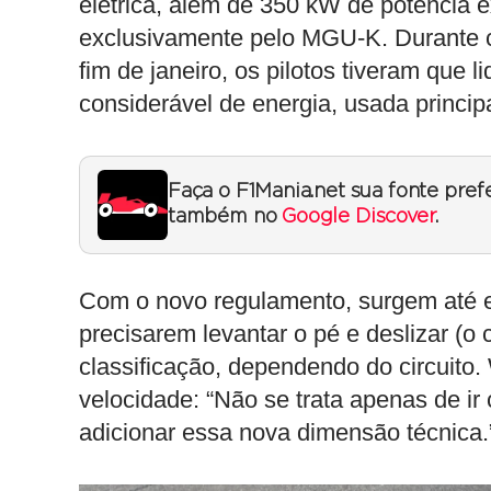
elétrica, além de 350 kW de potência e
exclusivamente pelo MGU-K. Durante ci
fim de janeiro, os pilotos tiveram que
considerável de energia, usada princi
Faça o F1Mania.net sua fonte pref
também no
Google Discover
.
Com o novo regulamento, surgem até es
precisarem levantar o pé e deslizar (o
classificação, dependendo do circuito.
velocidade: “Não se trata apenas de i
adicionar essa nova dimensão técnica.