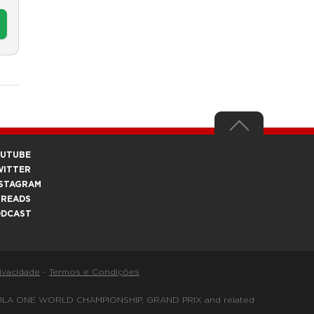
OUTUBE
WITTER
STAGRAM
HREADS
ODCAST
rivacidade
-
Termos e Condições
FORMULA ONE WORLD CHAMPIONSHIP, GRAND PRIX and related