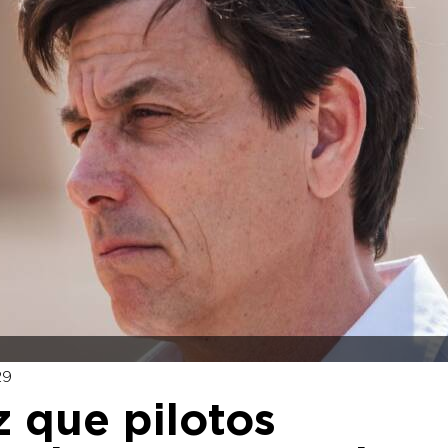
29
z que pilotos