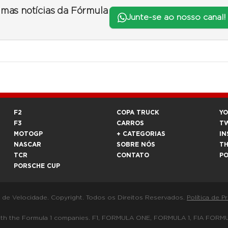
timas notícias da Fórmula
Junte-se ao nosso canal!
F2
COPA TRUCK
Y
F3
CARROS
T
MOTOGP
+ CATEGORIAS
IN
NASCAR
SOBRE NÓS
T
TCR
CONTATO
P
PORSCHE CUP
a de Velocidade. Copyright. Todos os Direitos Reservados.
Política de P
 way with the Formula 1 companies. F1, FORMULA ONE, FORMULA 1, FIA 