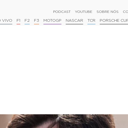
PODCAST
YOUTUBE
SOBRE NÓS
CO
 VIVO
F1
F2
F3
MOTOGP
NASCAR
TCR
PORSCHE CU