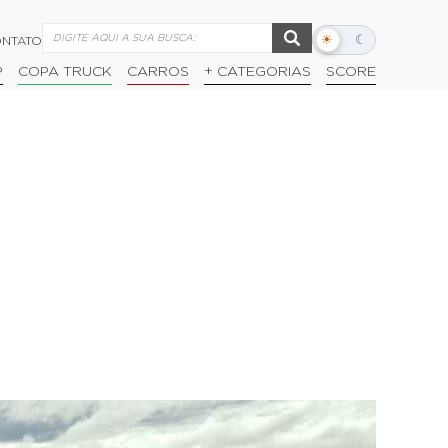
☀
☾
NTATO
Alternar
modo
P
COPA TRUCK
CARROS
+ CATEGORIAS
SCORE
escuro