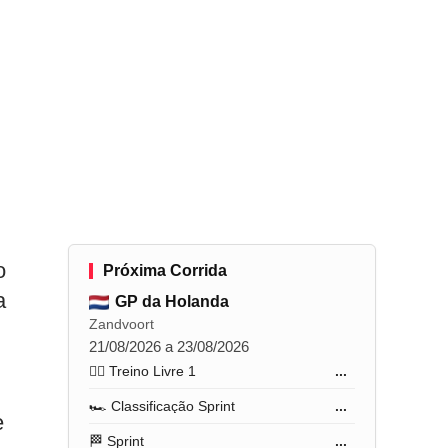
o
Próxima Corrida
a
GP da Holanda
Zandvoort
21/08/2026 a 23/08/2026
🏋️‍♂️ Treino Livre 1
...
🏎️ Classificação Sprint
...
e
🏁 Sprint
...