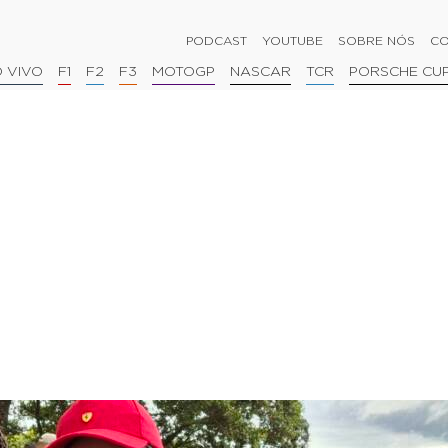
PODCAST
YOUTUBE
SOBRE NÓS
CO
 VIVO
F1
F2
F3
MOTOGP
NASCAR
TCR
PORSCHE CU