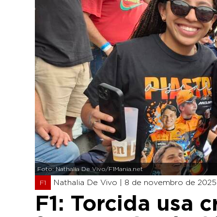
Foto: Nathalia De Vivo/F1Mania.net
Nathalia De Vivo |
8 de novembro de 2025 
F1
F1: Torcida usa c