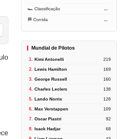
🏎️ Classificação
...
🏁 Corrida
...
Mundial de Pilotos
ulo
1.
Kimi Antonelli
219
2.
Lewis Hamilton
169
3.
George Russell
160
4.
Charles Leclerc
138
5.
Lando Norris
128
6.
Max Verstappen
109
7.
Oscar Piastri
92
8.
Isack Hadjar
68
ece
9.
Liam Lawson
43