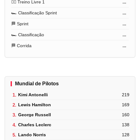
🏋️‍♂️ Treino Livre 1
...
🏎️ Classificação Sprint
...
🏁 Sprint
...
🏎️ Classificação
...
🏁 Corrida
...
Mundial de Pilotos
1.
Kimi Antonelli
219
2.
Lewis Hamilton
169
3.
George Russell
160
4.
Charles Leclerc
138
5.
Lando Norris
128