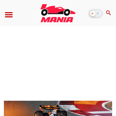
☀
☾
Alternar
modo
escuro