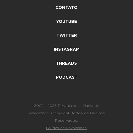
CONTATO
YOUTUBE
TWITTER
INSTAGRAM
THREADS
PODCAST
2002 - 2026 F1Mania.net - Mania de
Velocidade. Copyright. Todos os Direitos
Reservados.
Política de Privacidade