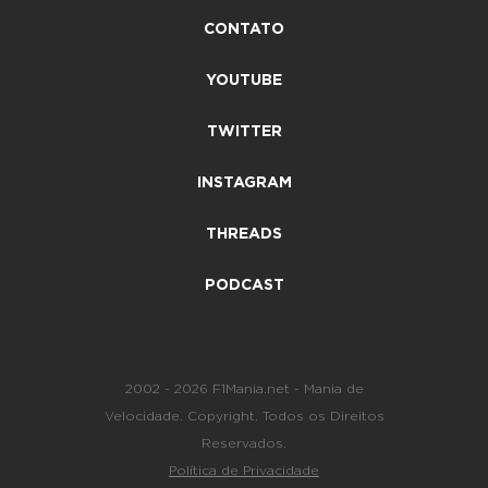
CONTATO
YOUTUBE
TWITTER
INSTAGRAM
THREADS
PODCAST
2002 - 2026 F1Mania.net - Mania de
Velocidade. Copyright. Todos os Direitos
Reservados.
Política de Privacidade