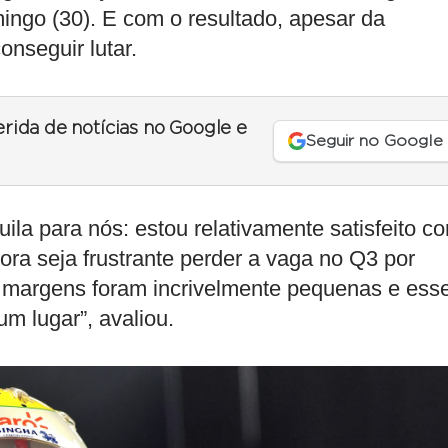
mingo (30). E com o resultado, apesar da
onseguir lutar.
erida de notícias no Google e
Seguir no Google
uila para nós: estou relativamente satisfeito c
ora seja frustrante perder a vaga no Q3 por
 margens foram incrivelmente pequenas e ess
m lugar”, avaliou.