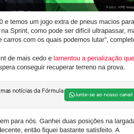
Foto: XPB Ima
0 e temos um jogo extra de pneus macios para
a Sprint, como pode ser difícil ultrapassar, m
 carros com os quais podemos lutar”, complet
rint de mais cedo e
lamentou a penalização qu
spera conseguir recuperar terreno na prova.
timas notícias da Fórmula
Junte-se ao nosso canal!
 bem para nós. Ganhei duas posições na largad
ecente, então fiquei bastante satisfeito. A