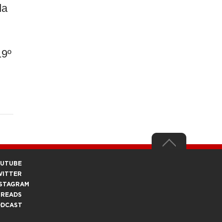
da
19º
OUTUBE
WITTER
STAGRAM
HREADS
ODCAST