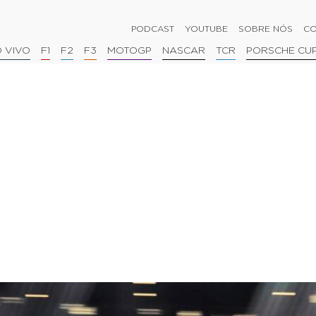
PODCAST
YOUTUBE
SOBRE NÓS
CO
 VIVO
F1
F2
F3
MOTOGP
NASCAR
TCR
PORSCHE CU