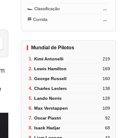
🏎️ Classificação
...
🏁 Corrida
...
Mundial de Pilotos
1.
Kimi Antonelli
219
2.
Lewis Hamilton
169
om
3.
George Russell
160
e
4.
Charles Leclerc
138
5.
Lando Norris
128
6.
Max Verstappen
109
7.
Oscar Piastri
92
8.
Isack Hadjar
68
9.
Liam Lawson
43