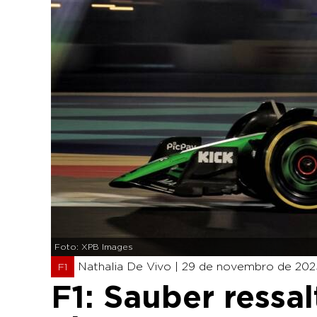
Foto: XPB Images
Nathalia De Vivo |
29 de novembro de 2025
F1
F1: Sauber ressal