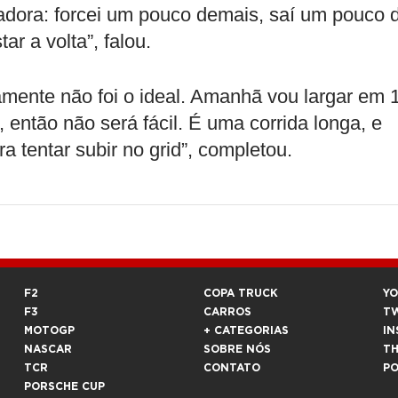
iadora: forcei um pouco demais, saí um pouco 
ar a volta”, falou.
vamente não foi o ideal. Amanhã vou largar em 
então não será fácil. É uma corrida longa, e
 tentar subir no grid”, completou.
F2
COPA TRUCK
Y
F3
CARROS
T
MOTOGP
+ CATEGORIAS
IN
NASCAR
SOBRE NÓS
T
TCR
CONTATO
P
PORSCHE CUP