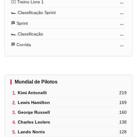
🏋️‍♂️ Treino Livre 1
...
🏎️ Classificação Sprint
...
🏁 Sprint
...
🏎️ Classificação
...
🏁 Corrida
...
Mundial de Pilotos
1.
Kimi Antonelli
219
2.
Lewis Hamilton
169
3.
George Russell
160
4.
Charles Leclerc
138
5.
Lando Norris
128