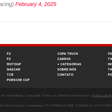
acing)
February 4, 2025
F2
COPA TRUCK
Y
F3
CARROS
T
MOTOGP
+ CATEGORIAS
IN
NASCAR
SOBRE NÓS
T
TCR
CONTATO
P
PORSCHE CUP
a de Velocidade. Copyright. Todos os Direitos Reservados.
Política de P
 way with the Formula 1 companies. F1, FORMULA ONE, FORMULA 1, FIA 