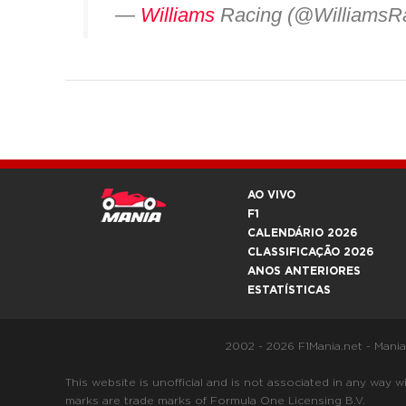
—
Williams
Racing (@WilliamsR
AO VIVO
F1
CALENDÁRIO 2026
CLASSIFICAÇÃO 2026
ANOS ANTERIORES
ESTATÍSTICAS
2002 - 2026 F1Mania.net - Mani
This website is unofficial and is not associated in any
marks are trade marks of Formula One Licensing B.V.