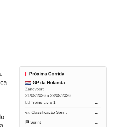
.
Próxima Corrida
ica
GP da Holanda
Zandvoort
21/08/2026 a 23/08/2026
🏋️‍♂️ Treino Livre 1
...
🏎️ Classificação Sprint
...
lo
🏁 Sprint
...
ma