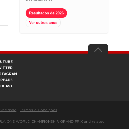
Resultados de 2026
Ver outros anos
OUTUBE
WITTER
STAGRAM
HREADS
ODCAST
rivacidade
-
Termos e Condições
FORMULA ONE WORLD CHAMPIONSHIP, GRAND PRIX and related