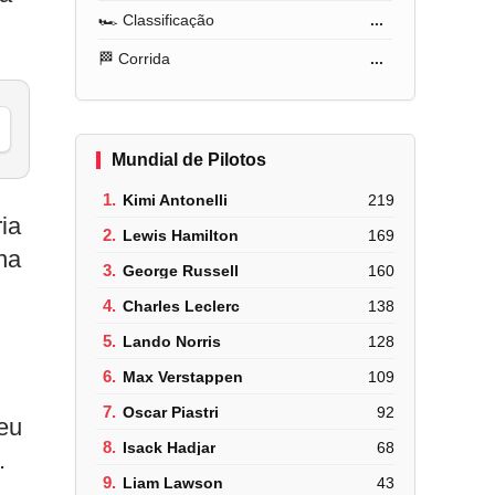
🏎️ Classificação
...
🏁 Corrida
...
Mundial de Pilotos
1.
Kimi Antonelli
219
ia
2.
Lewis Hamilton
169
na
3.
George Russell
160
4.
Charles Leclerc
138
5.
Lando Norris
128
6.
Max Verstappen
109
7.
Oscar Piastri
92
eu
8.
Isack Hadjar
68
.
9.
Liam Lawson
43