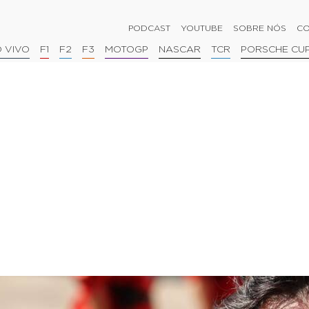
PODCAST
YOUTUBE
SOBRE NÓS
CO
 VIVO
F1
F2
F3
MOTOGP
NASCAR
TCR
PORSCHE CU