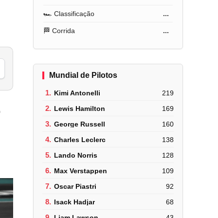
🏎️ Classificação
...
🏁 Corrida
...
Mundial de Pilotos
1.
Kimi Antonelli
219
2.
Lewis Hamilton
169
o
3.
George Russell
160
4.
Charles Leclerc
138
5.
Lando Norris
128
6.
Max Verstappen
109
7.
Oscar Piastri
92
8.
Isack Hadjar
68
9.
Liam Lawson
43