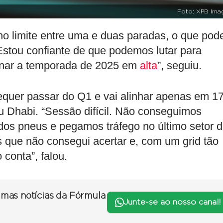
Foto: XPB Ima
o limite entre uma e duas paradas, o que pod
 Estou confiante de que podemos lutar para
minar a temporada de 2025 em
alta
”, seguiu.
quer passar do Q1 e vai alinhar apenas em 17
u Dhabi. “Sessão difícil. Não conseguimos
 dos pneus e pegamos tráfego no último setor 
 que não consegui acertar e, com um grid tão
conta”, falou.
timas notícias da Fórmula
Junte-se ao nosso canal!