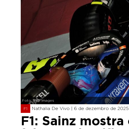
Foto: XPB Images
Nathalia De Vivo |
6 de dezembro de 2025 
F1
F1: Sainz mostra