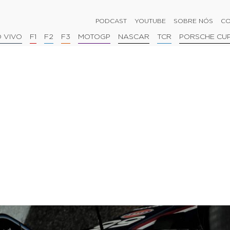
PODCAST
YOUTUBE
SOBRE NÓS
CO
 VIVO
F1
F2
F3
MOTOGP
NASCAR
TCR
PORSCHE CU