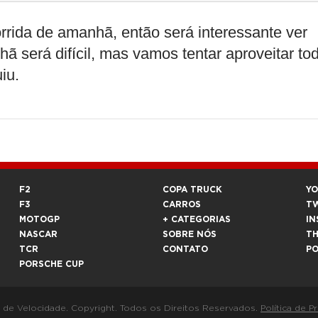
orrida de amanhã, então será interessante ver
 será difícil, mas vamos tentar aproveitar to
iu.
F2
COPA TRUCK
Y
F3
CARROS
T
MOTOGP
+ CATEGORIAS
IN
NASCAR
SOBRE NÓS
T
TCR
CONTATO
P
PORSCHE CUP
a de Velocidade. Copyright. Todos os Direitos Reservados.
Política de P