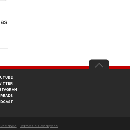
das
OUTUBE
WITTER
STAGRAM
HREADS
ODCAST
rivacidade
-
Termos e Condições