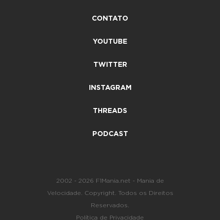
CONTATO
YOUTUBE
TWITTER
INSTAGRAM
THREADS
PODCAST
2002 - 2026 F1Mania.net - Mania de
Velocidade. Copyright. Todos os Direitos
Reservados.
Política de Privacidade