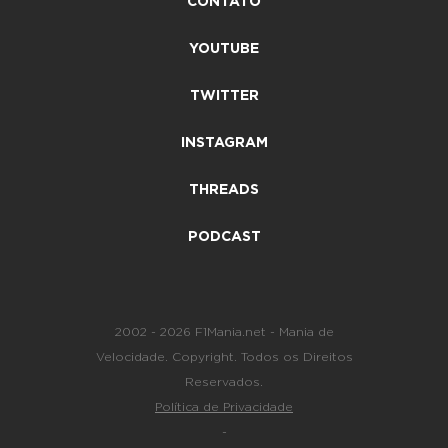
CONTATO
YOUTUBE
TWITTER
INSTAGRAM
THREADS
PODCAST
2002 - 2026 F1Mania.net - Mania de
Velocidade. Copyright. Todos os Direitos
Reservados.
Política de Privacidade
-