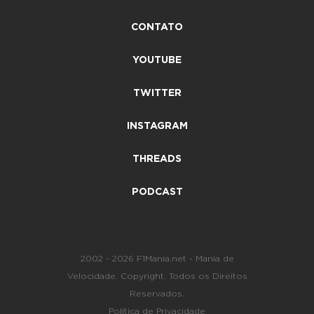
CONTATO
YOUTUBE
TWITTER
INSTAGRAM
THREADS
PODCAST
2002 - 2026 F1Mania.net - Mania de
Velocidade. Copyright. Todos os Direitos
Reservados.
Política de Privacidade