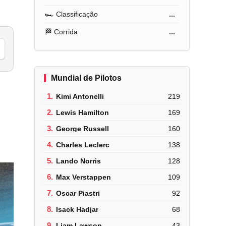
🏎️ Classificação
...
🏁 Corrida
...
Mundial de Pilotos
1.
Kimi Antonelli
219
2.
Lewis Hamilton
169
3.
George Russell
160
4.
Charles Leclerc
138
5.
Lando Norris
128
6.
Max Verstappen
109
7.
Oscar Piastri
92
8.
Isack Hadjar
68
9.
Liam Lawson
43