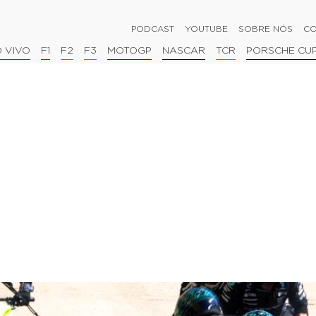
PODCAST
YOUTUBE
SOBRE NÓS
CO
 VIVO
F1
F2
F3
MOTOGP
NASCAR
TCR
PORSCHE CU