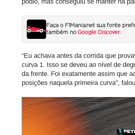
pódio, mas conseguiu se manter na part
Faça o F1Mania.net sua fonte pref
também no
Google Discover
.
“Eu achava antes da corrida que prov
curva 1. Isso se deveu ao nível de deg
da frente. Foi exatamente assim que a
posições naquela primeira curva”, falou