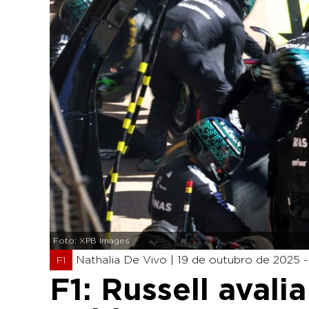
Foto: XPB Images
Nathalia De Vivo |
19 de outubro de 2025 -
F1
F1: Russell aval