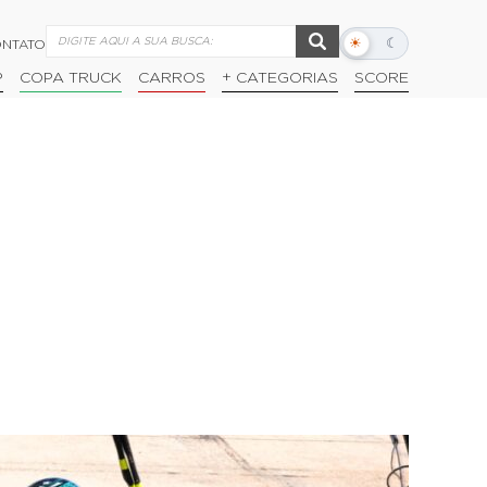
☀
☾
NTATO
Alternar
modo
P
COPA TRUCK
CARROS
+ CATEGORIAS
SCORE
escuro