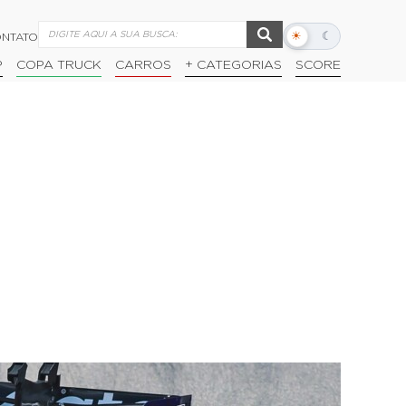
☀
☾
NTATO
Alternar
modo
P
COPA TRUCK
CARROS
+ CATEGORIAS
SCORE
escuro