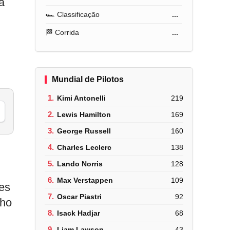
a
🏎️ Classificação
...
🏁 Corrida
...
Mundial de Pilotos
1.
Kimi Antonelli
219
2.
Lewis Hamilton
169
3.
George Russell
160
4.
Charles Leclerc
138
5.
Lando Norris
128
6.
Max Verstappen
109
es
7.
Oscar Piastri
92
nho
8.
Isack Hadjar
68
9.
Liam Lawson
43