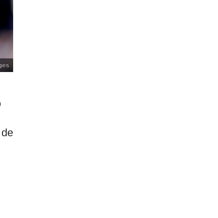
ges
o
 de