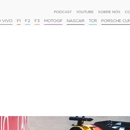
PODCAST
YOUTUBE
SOBRE NÓS
CO
 VIVO
F1
F2
F3
MOTOGP
NASCAR
TCR
PORSCHE CU