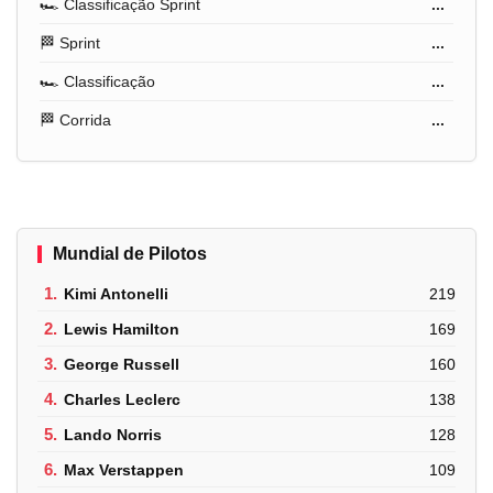
🏎️ Classificação Sprint
...
🏁 Sprint
...
🏎️ Classificação
...
🏁 Corrida
...
Mundial de Pilotos
1.
Kimi Antonelli
219
2.
Lewis Hamilton
169
3.
George Russell
160
4.
Charles Leclerc
138
5.
Lando Norris
128
6.
Max Verstappen
109