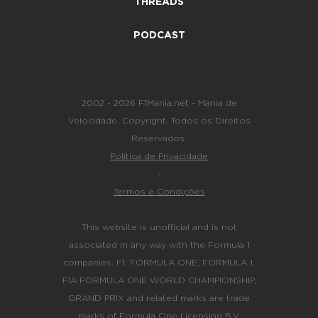
THREADS
PODCAST
2002 - 2026 F1Mania.net - Mania de
Velocidade. Copyright. Todos os Direitos
Reservados.
Política de Privacidade
-
Termos e Condições
This website is unofficial and is not
associated in any way with the Formula 1
companies. F1, FORMULA ONE, FORMULA 1,
FIA FORMULA ONE WORLD CHAMPIONSHIP,
GRAND PRIX and related marks are trade
marks of Formula One Licensing B.V.