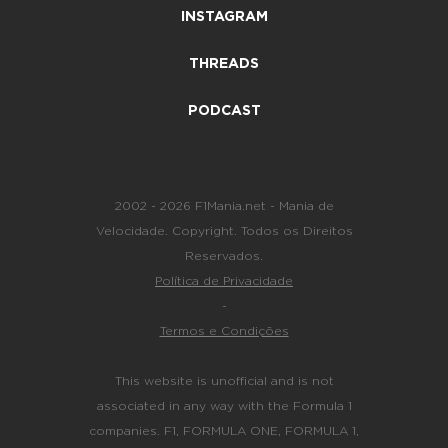
INSTAGRAM
THREADS
PODCAST
2002 - 2026 F1Mania.net - Mania de
Velocidade. Copyright. Todos os Direitos
Reservados.
Política de Privacidade
-
Termos e Condições
This website is unofficial and is not
associated in any way with the Formula 1
companies. F1, FORMULA ONE, FORMULA 1,