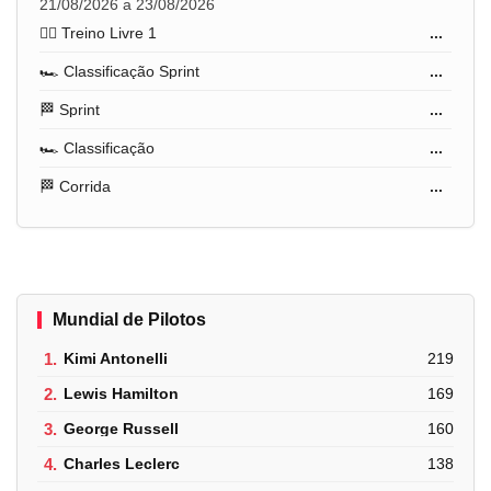
21/08/2026 a 23/08/2026
🏋️‍♂️ Treino Livre 1
...
🏎️ Classificação Sprint
...
🏁 Sprint
...
🏎️ Classificação
...
🏁 Corrida
...
Mundial de Pilotos
1.
Kimi Antonelli
219
2.
Lewis Hamilton
169
3.
George Russell
160
4.
Charles Leclerc
138