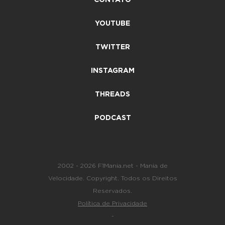
YOUTUBE
TWITTER
INSTAGRAM
THREADS
PODCAST
2002 - 2026 F1Mania.net - Mania de
Velocidade. Copyright. Todos os Direitos
Reservados.
Política de Privacidade
-