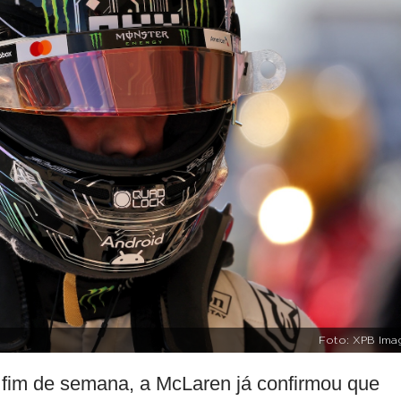
Foto: XPB Ima
 fim de semana, a McLaren já confirmou que