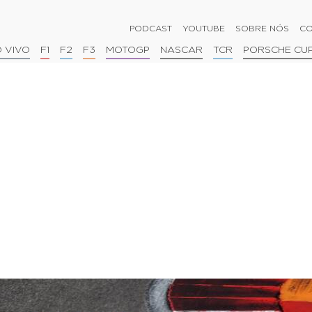
PODCAST
YOUTUBE
SOBRE NÓS
CO
 VIVO
F1
F2
F3
MOTOGP
NASCAR
TCR
PORSCHE CU