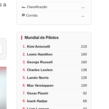
s a
🏎️ Classificação
...
🏁 Corrida
...
Mundial de Pilotos
1.
Kimi Antonelli
219
2.
Lewis Hamilton
169
3.
George Russell
160
4.
Charles Leclerc
138
5.
Lando Norris
128
6.
Max Verstappen
109
7.
Oscar Piastri
92
8.
Isack Hadjar
68
9.
Liam Lawson
43