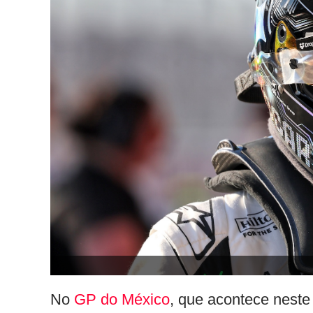
No
GP do México
, que acontece neste