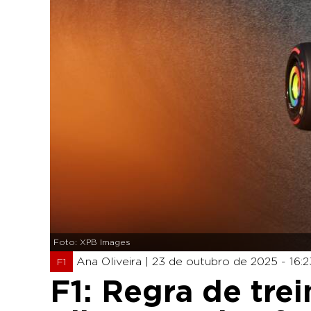
Foto: XPB Images
Ana Oliveira |
23 de outubro de 2025 - 16:2
F1
F1: Regra de tre