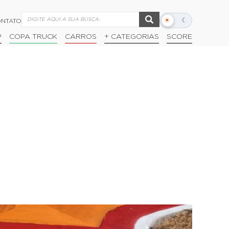
☀
☾
NTATO
Alternar
modo
P
COPA TRUCK
CARROS
+ CATEGORIAS
SCORE
escuro