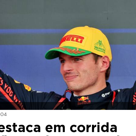
:04
destaca em corrida