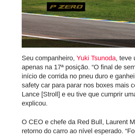
Seu companheiro,
Yuki Tsunoda
, teve
apenas na 17ª posição. “O final de sema
início de corrida no pneu duro e ganhe
safety car para parar nos boxes mais 
Lance [Stroll] e eu tive que cumprir um
explicou.
O CEO e chefe da Red Bull, Laurent M
retorno do carro ao nível esperado. “F