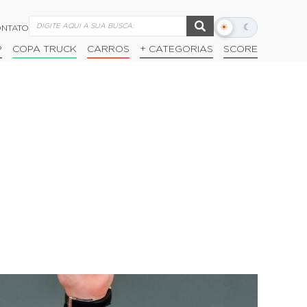
☀
☾
NTATO
Alternar
modo
P
COPA TRUCK
CARROS
+ CATEGORIAS
SCORE
escuro