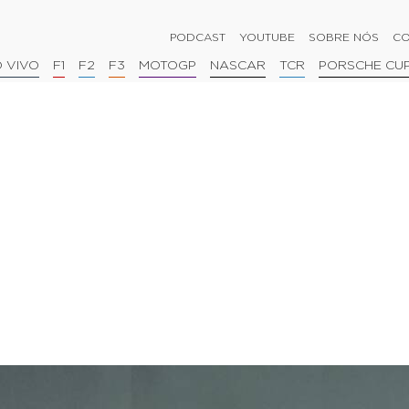
PODCAST
YOUTUBE
SOBRE NÓS
CO
 VIVO
F1
F2
F3
MOTOGP
NASCAR
TCR
PORSCHE CU