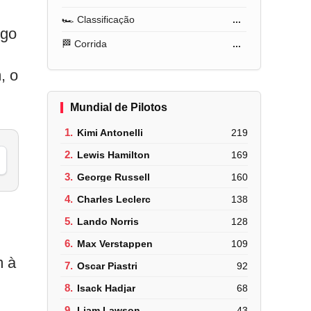
🏎️ Classificação
...
lgo
🏁 Corrida
...
, o
Mundial de Pilotos
1.
Kimi Antonelli
219
2.
Lewis Hamilton
169
3.
George Russell
160
4.
Charles Leclerc
138
5.
Lando Norris
128
6.
Max Verstappen
109
m à
7.
Oscar Piastri
92
8.
Isack Hadjar
68
9.
Liam Lawson
43