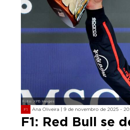
Foto: XPB Images
Ana Oliveira |
9 de novembro de 2025 - 20
F1
F1: Red Bull se 