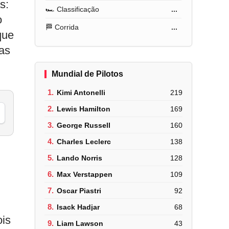
s:
🏎️ Classificação
...
o
🏁 Corrida
...
que
as
Mundial de Pilotos
1.
Kimi Antonelli
219
2.
Lewis Hamilton
169
3.
George Russell
160
4.
Charles Leclerc
138
5.
Lando Norris
128
6.
Max Verstappen
109
7.
Oscar Piastri
92
8.
Isack Hadjar
68
ois
9.
Liam Lawson
43