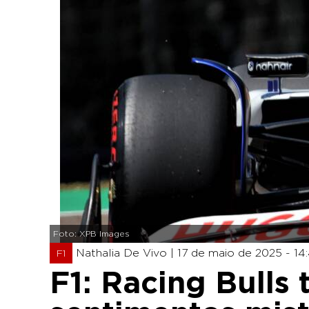
Foto: XPB Images
Nathalia De Vivo |
17 de maio de 2025 - 14
F1
F1: Racing Bulls