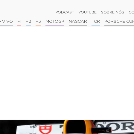
PODCAST
YOUTUBE
SOBRE NÓS
CO
 VIVO
F1
F2
F3
MOTOGP
NASCAR
TCR
PORSCHE CU