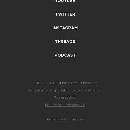
YOUTUBE
TWITTER
INSTAGRAM
THREADS
PODCAST
2002 - 2026 F1Mania.net - Mania de
Velocidade. Copyright. Todos os Direitos
Reservados.
Política de Privacidade
-
Termos e Condições