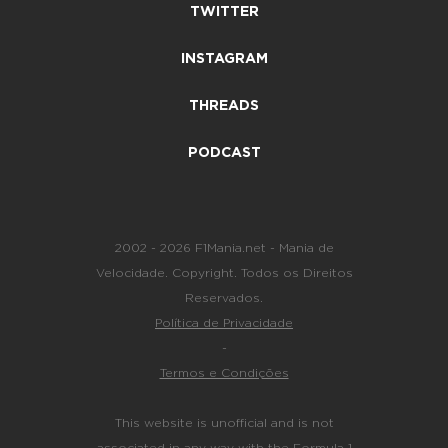
TWITTER
INSTAGRAM
THREADS
PODCAST
2002 - 2026 F1Mania.net - Mania de
Velocidade. Copyright. Todos os Direitos
Reservados.
Política de Privacidade
-
Termos e Condições
This website is unofficial and is not
associated in any way with the Formula 1