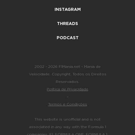
INSTAGRAM
THREADS
PODCAST
2002 - 2026 F1Mania.net - Mania de
Velocidade. Copyright. Todos os Direitos
Reservados.
Política de Privacidade
-
Termos e Condições
This website is unofficial and is not
associated in any way with the Formula 1
companies. F1, FORMULA ONE, FORMULA 1,