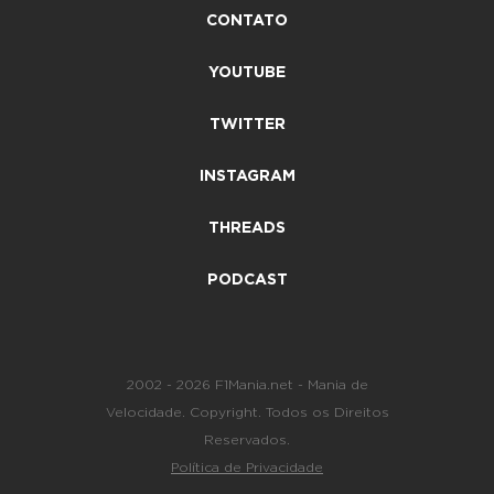
CONTATO
YOUTUBE
TWITTER
INSTAGRAM
THREADS
PODCAST
2002 - 2026 F1Mania.net - Mania de
Velocidade. Copyright. Todos os Direitos
Reservados.
Política de Privacidade