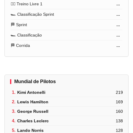
🏋️‍♂️ Treino Livre 1
...
🏎️ Classificação Sprint
...
🏁 Sprint
...
🏎️ Classificação
...
🏁 Corrida
...
Mundial de Pilotos
1.
Kimi Antonelli
219
2.
Lewis Hamilton
169
3.
George Russell
160
4.
Charles Leclerc
138
5.
Lando Norris
128