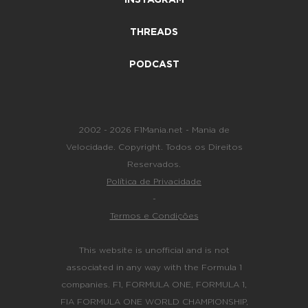
INSTAGRAM
THREADS
PODCAST
2002 - 2026 F1Mania.net - Mania de
Velocidade. Copyright. Todos os Direitos
Reservados.
Política de Privacidade
-
Termos e Condições
This website is unofficial and is not
associated in any way with the Formula 1
companies. F1, FORMULA ONE, FORMULA 1,
FIA FORMULA ONE WORLD CHAMPIONSHIP,