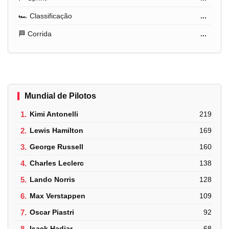
🏎️ Classificação
...
🏁 Corrida
...
Mundial de Pilotos
1.
Kimi Antonelli
219
2.
Lewis Hamilton
169
3.
George Russell
160
4.
Charles Leclerc
138
5.
Lando Norris
128
6.
Max Verstappen
109
7.
Oscar Piastri
92
8.
Isack Hadjar
68