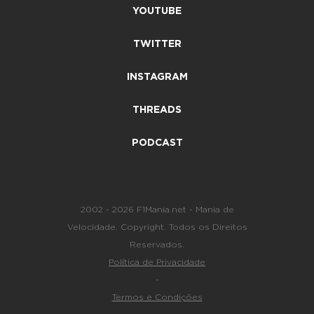
YOUTUBE
TWITTER
INSTAGRAM
THREADS
PODCAST
2002 - 2026 F1Mania.net - Mania de
Velocidade. Copyright. Todos os Direitos
Reservados.
Política de Privacidade
-
Termos e Condições