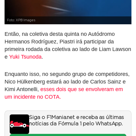
Foto: XPB Images
Então, na coletiva desta quinta no Autódromo
Hermanos Rodríguez, Piastri irá participar da
primeira rodada da coletiva ao lado de Liam Lawson
e
Yuki Tsunoda
.
Enquanto isso, no segundo grupo de competidores,
Nico Hülkenberg estará ao lado de Carlos Sainz e
Kimi Antonelli,
esses dois que se envolveram em
um incidente no COTA.
Siga o F1Mania.net e receba as últimas
notícias da Fórmula 1 pelo WhatsApp.