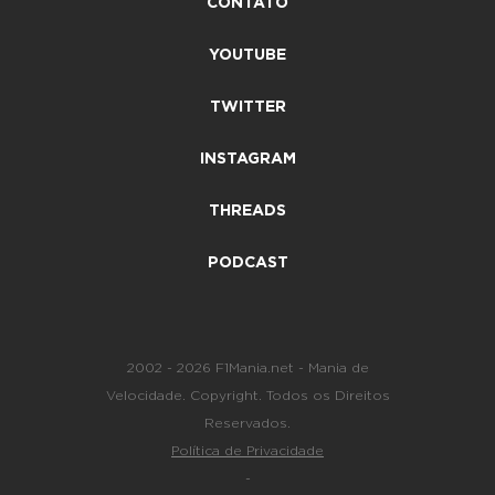
CONTATO
YOUTUBE
TWITTER
INSTAGRAM
THREADS
PODCAST
2002 - 2026 F1Mania.net - Mania de
Velocidade. Copyright. Todos os Direitos
Reservados.
Política de Privacidade
-