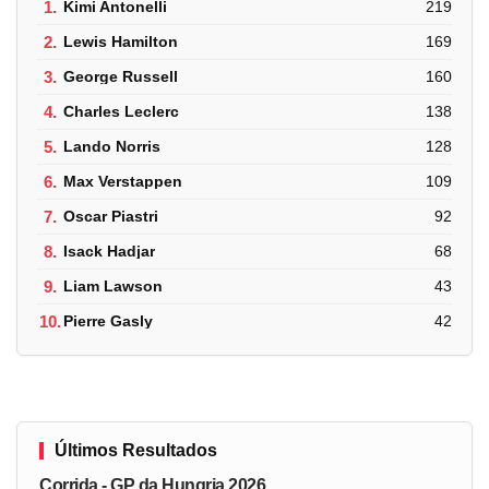
1.
Kimi Antonelli
219
2.
Lewis Hamilton
169
3.
George Russell
160
4.
Charles Leclerc
138
5.
Lando Norris
128
6.
Max Verstappen
109
7.
Oscar Piastri
92
8.
Isack Hadjar
68
9.
Liam Lawson
43
10.
Pierre Gasly
42
Últimos Resultados
Corrida - GP da Hungria 2026