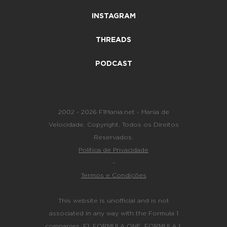
INSTAGRAM
THREADS
PODCAST
2002 - 2026 F1Mania.net - Mania de
Velocidade. Copyright. Todos os Direitos
Reservados.
Política de Privacidade
-
Termos e Condições
This website is unofficial and is not
associated in any way with the Formula 1
companies. F1, FORMULA ONE, FORMULA 1,