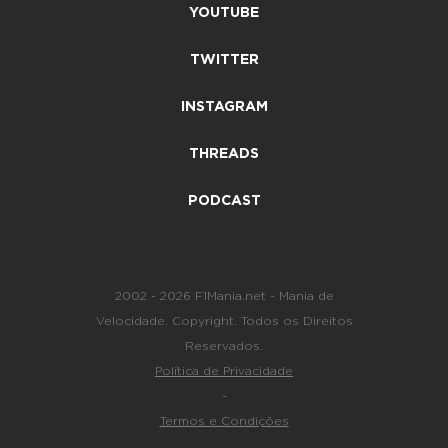
YOUTUBE
TWITTER
INSTAGRAM
THREADS
PODCAST
2002 - 2026 F1Mania.net - Mania de
Velocidade. Copyright. Todos os Direitos
Reservados.
Política de Privacidade
-
Termos e Condições