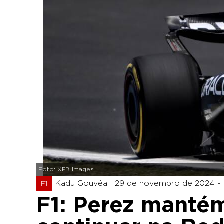
Foto: XPB Images
Kadu Gouvêa |
29 de novembro de 2024 - 
F1
F1: Perez mantém