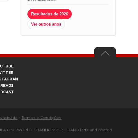
Resultados de 2026
Ver outros anos
OUTUBE
WITTER
STAGRAM
HREADS
ODCAST
rivacidade
-
Termos e Condições
FORMULA ONE WORLD CHAMPIONSHIP, GRAND PRIX and related