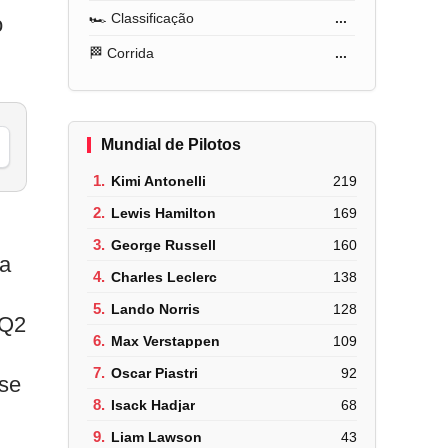
🏎️ Classificação
...
o
🏁 Corrida
...
Mundial de Pilotos
1.
Kimi Antonelli
219
2.
Lewis Hamilton
169
3.
George Russell
160
na
4.
Charles Leclerc
138
5.
Lando Norris
128
 Q2
6.
Max Verstappen
109
7.
Oscar Piastri
92
ase
8.
Isack Hadjar
68
9.
Liam Lawson
43