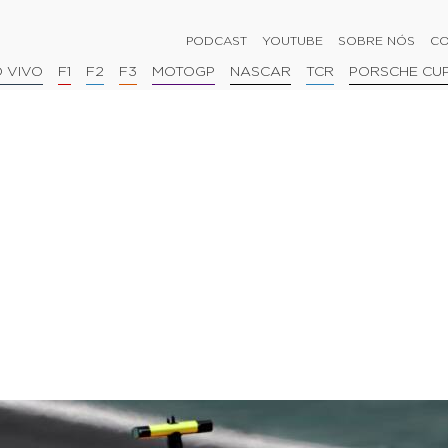
PODCAST
YOUTUBE
SOBRE NÓS
CO
 VIVO
F1
F2
F3
MOTOGP
NASCAR
TCR
PORSCHE CU