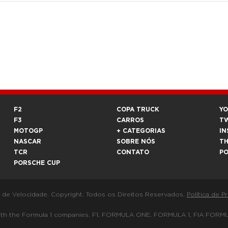
F2
COPA TRUCK
Y
F3
CARROS
T
MOTOGP
+ CATEGORIAS
IN
NASCAR
SOBRE NÓS
T
TCR
CONTATO
P
PORSCHE CUP
a de Velocidade. Copyright. Todos os Direitos Reservados.
Política de P
 way with the Formula 1 companies. F1, FORMULA ONE, FORMULA 1, FIA 