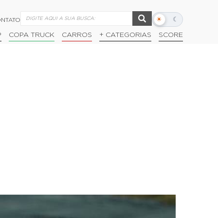
☀
☾
NTATO
Alternar
modo
P
COPA TRUCK
CARROS
+ CATEGORIAS
SCORE
escuro