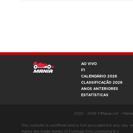
AO VIVO
F1
CALENDÁRIO 2026
CLASSIFICAÇÃO 2026
ANOS ANTERIORES
ESTATÍSTICAS
2002 - 2026 F1Mania.net - Mani
This website is unofficial and is not associated in any
marks are trade marks of Formula One Licensing B.V.