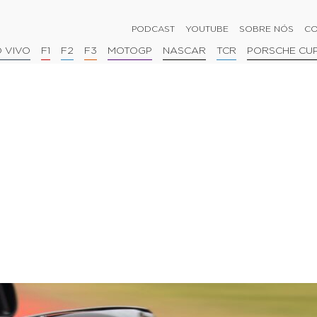
PODCAST
YOUTUBE
SOBRE NÓS
CO
 VIVO
F1
F2
F3
MOTOGP
NASCAR
TCR
PORSCHE CU