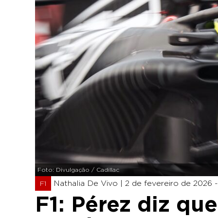
Foto: Divulgação / Cadillac
Nathalia De Vivo |
2 de fevereiro de 2026 -
F1
F1: Pérez diz qu