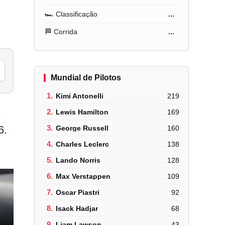
🏎️ Classificação
...
🏁 Corrida
...
Mundial de Pilotos
1.
Kimi Antonelli
219
2.
Lewis Hamilton
169
1
6.
3.
George Russell
160
4.
Charles Leclerc
138
5.
Lando Norris
128
6.
Max Verstappen
109
7.
Oscar Piastri
92
8.
Isack Hadjar
68
9.
Liam Lawson
43