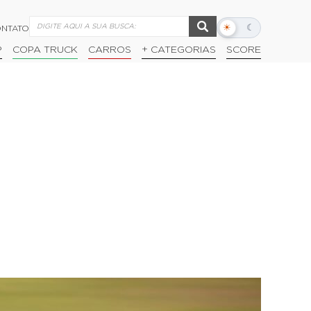
☀
☾
NTATO
Alternar
modo
P
COPA TRUCK
CARROS
+ CATEGORIAS
SCORE
escuro