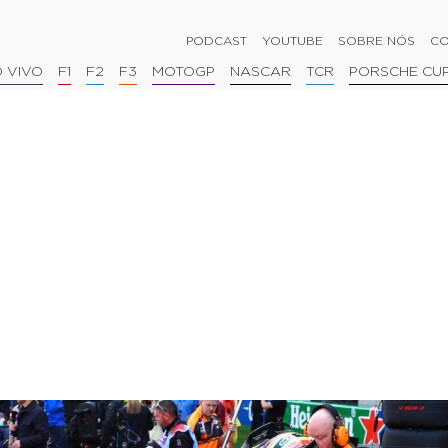
PODCAST
YOUTUBE
SOBRE NÓS
CO
 VIVO
F1
F2
F3
MOTOGP
NASCAR
TCR
PORSCHE CU