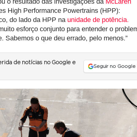
u o resultado das investigações da
McLaren
es High Performance Powertrains (HPP):
ico, do lado da HPP na
unidade de potência.
ito esforço conjunto para entender o proble
e. Sabemos o que deu errado, pelo menos.”
erida de notícias no Google e
Seguir no Google