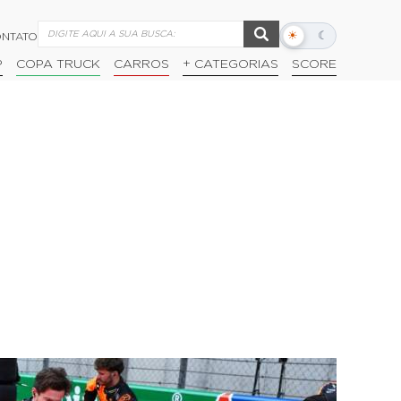
☀
☾
NTATO
Alternar
modo
P
COPA TRUCK
CARROS
+ CATEGORIAS
SCORE
escuro