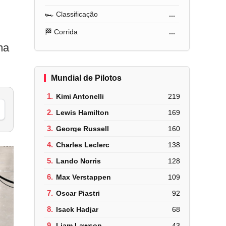
🏎️ Classificação
...
🏁 Corrida
...
ma
Mundial de Pilotos
1.
Kimi Antonelli
219
2.
Lewis Hamilton
169
3.
George Russell
160
4.
Charles Leclerc
138
5.
Lando Norris
128
6.
Max Verstappen
109
7.
Oscar Piastri
92
8.
Isack Hadjar
68
9.
Liam Lawson
43