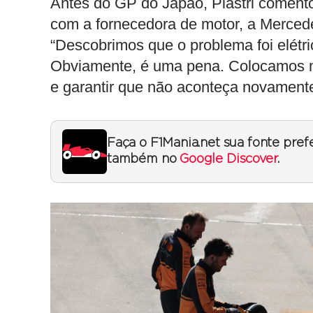
Antes do GP do Japão, Piastri comento
com a fornecedora de motor, a Merced
“Descobrimos que o problema foi elétr
Obviamente, é uma pena. Colocamos mu
e garantir que não aconteça novament
Faça o F1Mania.net sua fonte pref
também no
Google Discover
.