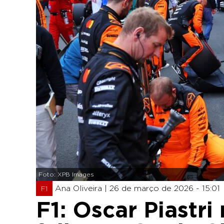
Foto: XPB Images
Ana Oliveira |
26 de março de 2026 - 15:01
F1
F1: Oscar Piastri