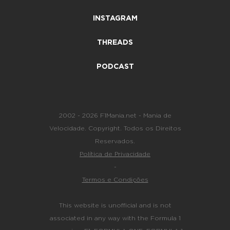
INSTAGRAM
THREADS
PODCAST
2002 - 2026 F1Mania.net - Mania de
Velocidade. Copyright. Todos os Direitos
Reservados.
Política de Privacidade
-
Termos e Condições
This website is unofficial and is not
associated in any way with the Formula 1